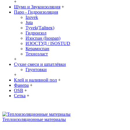
+
Шумо и Звукоизоляция
+
Паро - Гидроизоляция
Izovek
Juta
Tyvek(Тайвек)
Гидроизол
Изоспан (Isospan)
ИЗОСТУД / ISOSTUD
Керамоспан
Техноэласт
+
Сухие смеси и шпатлёвки
Грунтовки
+
Клей и наливной пол
+
Фанера
+
OSB
+
Сетка
+
Теплоизоляционные материалы