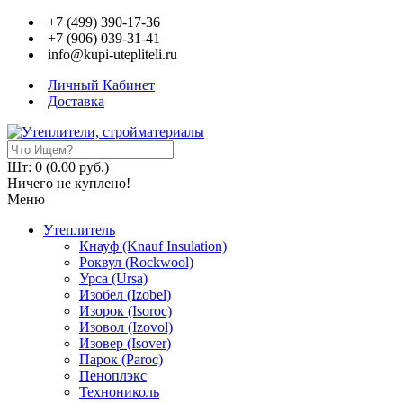
+7 (499) 390-17-36
+7 (906) 039-31-41
info@kupi-utepliteli.ru
Личный Кабинет
Доставка
Шт: 0 (0.00 руб.)
Ничего не куплено!
Меню
Утеплитель
Кнауф (Knauf Insulation)
Роквул (Rockwool)
Урса (Ursa)
Изобел (Izobel)
Изорок (Isoroc)
Изовол (Izovol)
Изовер (Isover)
Парок (Paroс)
Пеноплэкс
Технониколь