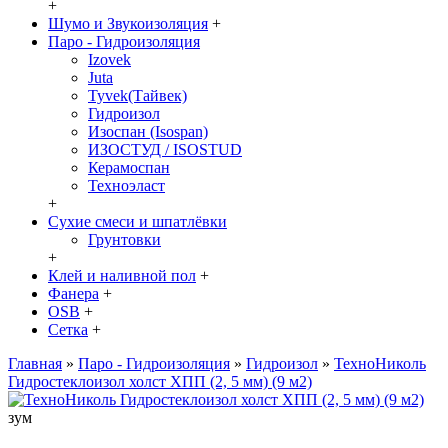
+
Шумо и Звукоизоляция
+
Паро - Гидроизоляция
Izovek
Juta
Tyvek(Тайвек)
Гидроизол
Изоспан (Isospan)
ИЗОСТУД / ISOSTUD
Керамоспан
Техноэласт
+
Сухие смеси и шпатлёвки
Грунтовки
+
Клей и наливной пол
+
Фанера
+
OSB
+
Сетка
+
Главная
»
Паро - Гидроизоляция
»
Гидроизол
»
ТехноНиколь
Гидростеклоизол холст ХПП (2, 5 мм) (9 м2)
зум