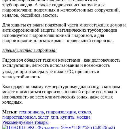
трубопроводов. А также гидроизол используют для
гидроизоляции подземных и железобетонных сооружений,
каналов, бассейнов, мостов.
Для защиты от влаги подземной части многоэтажных домов и
антикоррозионной защиты металлических трубопроводов
используется гидроизоляционный гидроизол, а для
гидроизоляции плоских крыш – кровельный гидроизол.
Преимущества гидроизола:
Гидроизол обладает такими качествами , как долговечность
эксплуатации, легкость использования и возможность
0
укладки при температуре ниже 0
С, прочность и
теплоустойчивость.
Благодаря широкому температурному диапазону, в котором
может применяться гидроизол, в нашей стране его можно
использовать во всех климатических зонах, даже самых
холодных.
Метки:
технониколь
,
гидроизоляция
,
стекло
,
гидростеклоизол
,
холст
,
хпп
,
купить
,
москва
Рекомендуемые товары