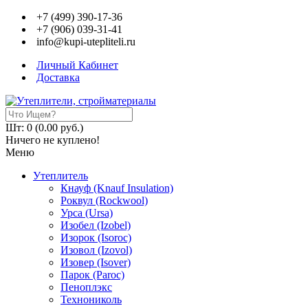
+7 (499) 390-17-36
+7 (906) 039-31-41
info@kupi-utepliteli.ru
Личный Кабинет
Доставка
Шт: 0 (0.00 руб.)
Ничего не куплено!
Меню
Утеплитель
Кнауф (Knauf Insulation)
Роквул (Rockwool)
Урса (Ursa)
Изобел (Izobel)
Изорок (Isoroc)
Изовол (Izovol)
Изовер (Isover)
Парок (Paroс)
Пеноплэкс
Технониколь