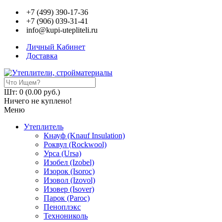
+7 (499) 390-17-36
+7 (906) 039-31-41
info@kupi-utepliteli.ru
Личный Кабинет
Доставка
Шт: 0 (0.00 руб.)
Ничего не куплено!
Меню
Утеплитель
Кнауф (Knauf Insulation)
Роквул (Rockwool)
Урса (Ursa)
Изобел (Izobel)
Изорок (Isoroc)
Изовол (Izovol)
Изовер (Isover)
Парок (Paroс)
Пеноплэкс
Технониколь