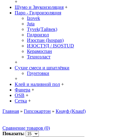
+
Шумо и Звукоизоляция
+
Паро - Гидроизоляция
Izovek
Juta
Tyvek(Тайвек)
Гидроизол
Изоспан (Isospan)
ИЗОСТУД / ISOSTUD
Керамоспан
Техноэласт
+
Сухие смеси и шпатлёвки
Грунтовки
+
Клей и наливной пол
+
Фанера
+
OSB
+
Сетка
+
Главная
»
Гипсокартон
»
Кнауф (Knauf)
Сравнение товаров (0)
Показать: