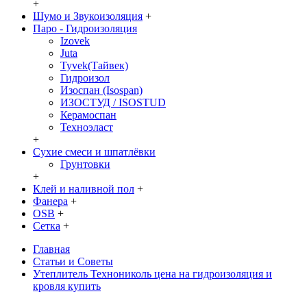
+
Шумо и Звукоизоляция
+
Паро - Гидроизоляция
Izovek
Juta
Tyvek(Тайвек)
Гидроизол
Изоспан (Isospan)
ИЗОСТУД / ISOSTUD
Керамоспан
Техноэласт
+
Сухие смеси и шпатлёвки
Грунтовки
+
Клей и наливной пол
+
Фанера
+
OSB
+
Сетка
+
Главная
Статьи и Советы
Утеплитель Технониколь цена на гидроизоляция и
кровля купить