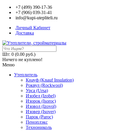
+7 (499) 390-17-36
+7 (906) 039-31-41
info@kupi-utepliteli.ru
Личный Кабинет
Доставка
Шт: 0 (0.00 руб.)
Ничего не куплено!
Меню
Утеплитель
Кнауф (Knauf Insulation)
Роквул (Rockwool)
Урса (Ursa)
Изобел (Izobel)
Изорок (Isoroc)
Изовол (Izovol)
Изовер (Isover)
Парок (Paroс)
Пеноплэкс
Технониколь