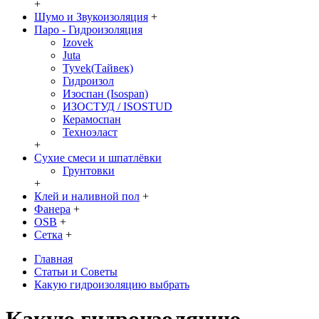
+
Шумо и Звукоизоляция
+
Паро - Гидроизоляция
Izovek
Juta
Tyvek(Тайвек)
Гидроизол
Изоспан (Isospan)
ИЗОСТУД / ISOSTUD
Керамоспан
Техноэласт
+
Сухие смеси и шпатлёвки
Грунтовки
+
Клей и наливной пол
+
Фанера
+
OSB
+
Сетка
+
Главная
Статьи и Советы
Какую гидроизоляцию выбрать