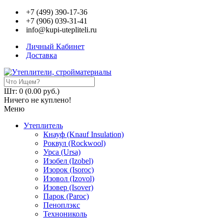
+7 (499) 390-17-36
+7 (906) 039-31-41
info@kupi-utepliteli.ru
Личный Кабинет
Доставка
Шт: 0 (0.00 руб.)
Ничего не куплено!
Меню
Утеплитель
Кнауф (Knauf Insulation)
Роквул (Rockwool)
Урса (Ursa)
Изобел (Izobel)
Изорок (Isoroc)
Изовол (Izovol)
Изовер (Isover)
Парок (Paroс)
Пеноплэкс
Технониколь