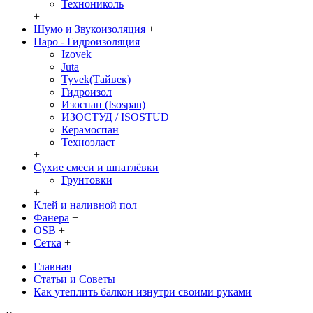
Технониколь
+
Шумо и Звукоизоляция
+
Паро - Гидроизоляция
Izovek
Juta
Tyvek(Тайвек)
Гидроизол
Изоспан (Isospan)
ИЗОСТУД / ISOSTUD
Керамоспан
Техноэласт
+
Сухие смеси и шпатлёвки
Грунтовки
+
Клей и наливной пол
+
Фанера
+
OSB
+
Сетка
+
Главная
Статьи и Советы
Как утеплить балкон изнутри своими руками