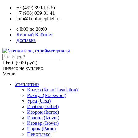
+7 (499) 390-17-36
+7 (906) 039-31-41
info@kupi-utepliteli.ru
c 8:00 до 20:00
Личный Кабинет
Доставка
Шт: 0 (0.00 руб.)
Ничего не куплено!
Меню
Утеплитель
Кнауф (Knauf Insulation)
Роквул (Rockwool)
Урса (Ursa)
Изобел (Izobel)
Изорок (Isoroc)
Изовол (Izovol)
Изовер (Isover)
Парок (Paroс)
Пеноплэкс