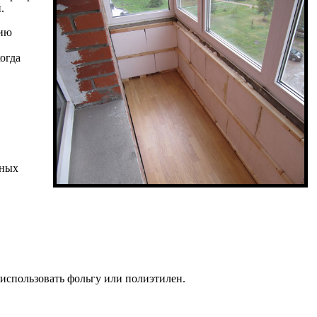
.
нию
огда
жных
 использовать фольгу или полиэтилен.