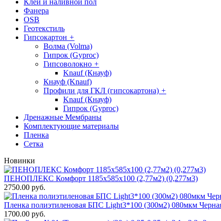
Клей и наливной пол
Фанера
OSB
Геотекстиль
Гипсокартон
+
Волма (Volma)
Гипрок (Gyproc)
Гипсоволокно
+
Knauf (Кнауф)
Кнауф (Knauf)
Профили для ГКЛ (гипсокартона)
+
Knauf (Кнауф)
Гипрок (Gyproc)
Дренажные Мембраны
Комплектующие материалы
Пленка
Сетка
Новинки
ПЕНОПЛЕКС Комфорт 1185х585х100 (2,77м2) (0,277м3)
2750.00 руб.
Пленка полиэтиленовая БПС Light3*100 (300м2) 080мкм Черна
1700.00 руб.