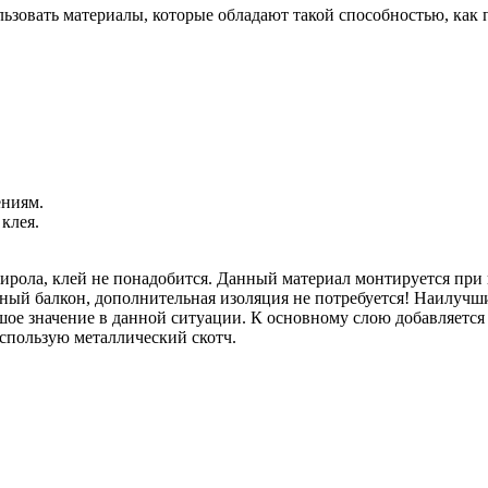
льзовать материалы, которые обладают такой способностью, как
ениям.
клея.
тирола, клей не понадобится. Данный материал монтируется пр
енный балкон, дополнительная изоляция не потребуется! Наилучш
льшое значение в данной ситуации. К основному слою добавляет
спользую металлический скотч.