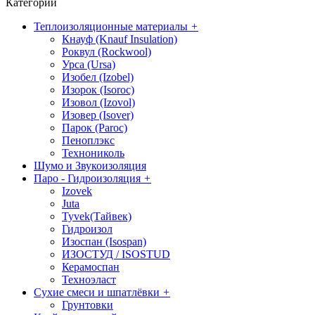
Категории
Теплоизоляционные материалы
+
Кнауф (Knauf Insulation)
Роквул (Rockwool)
Урса (Ursa)
Изобел (Izobel)
Изорок (Isoroc)
Изовол (Izovol)
Изовер (Isover)
Парок (Paroс)
Пеноплэкс
Технониколь
Шумо и Звукоизоляция
Паро - Гидроизоляция
+
Izovek
Juta
Tyvek(Тайвек)
Гидроизол
Изоспан (Isospan)
ИЗОСТУД / ISOSTUD
Керамоспан
Техноэласт
Сухие смеси и шпатлёвки
+
Грунтовки