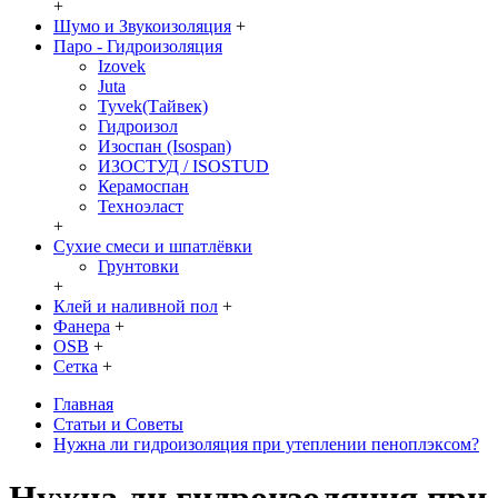
+
Шумо и Звукоизоляция
+
Паро - Гидроизоляция
Izovek
Juta
Tyvek(Тайвек)
Гидроизол
Изоспан (Isospan)
ИЗОСТУД / ISOSTUD
Керамоспан
Техноэласт
+
Сухие смеси и шпатлёвки
Грунтовки
+
Клей и наливной пол
+
Фанера
+
OSB
+
Сетка
+
Главная
Статьи и Советы
Нужна ли гидроизоляция при утеплении пеноплэксом?