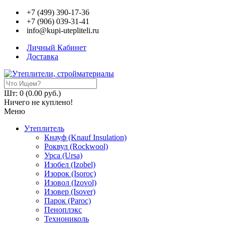
+7 (499) 390-17-36
+7 (906) 039-31-41
info@kupi-utepliteli.ru
Личный Кабинет
Доставка
Шт: 0 (0.00 руб.)
Ничего не куплено!
Меню
Утеплитель
Кнауф (Knauf Insulation)
Роквул (Rockwool)
Урса (Ursa)
Изобел (Izobel)
Изорок (Isoroc)
Изовол (Izovol)
Изовер (Isover)
Парок (Paroс)
Пеноплэкс
Технониколь