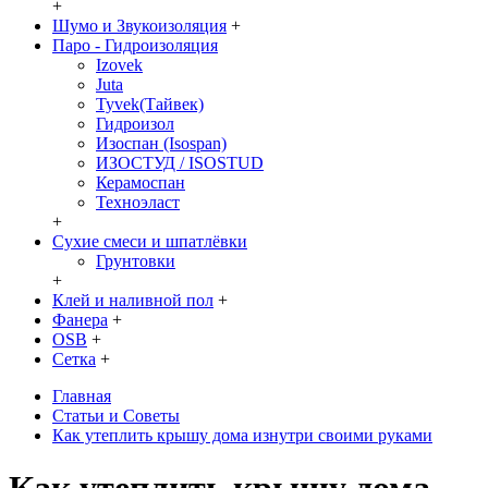
+
Шумо и Звукоизоляция
+
Паро - Гидроизоляция
Izovek
Juta
Tyvek(Тайвек)
Гидроизол
Изоспан (Isospan)
ИЗОСТУД / ISOSTUD
Керамоспан
Техноэласт
+
Сухие смеси и шпатлёвки
Грунтовки
+
Клей и наливной пол
+
Фанера
+
OSB
+
Сетка
+
Главная
Статьи и Советы
Как утеплить крышу дома изнутри своими руками