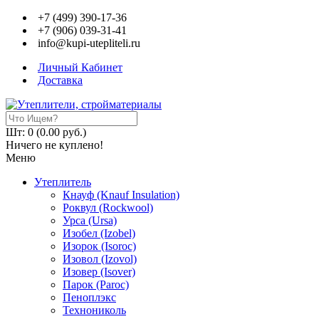
+7 (499) 390-17-36
+7 (906) 039-31-41
info@kupi-utepliteli.ru
Личный Кабинет
Доставка
Шт: 0 (0.00 руб.)
Ничего не куплено!
Меню
Утеплитель
Кнауф (Knauf Insulation)
Роквул (Rockwool)
Урса (Ursa)
Изобел (Izobel)
Изорок (Isoroc)
Изовол (Izovol)
Изовер (Isover)
Парок (Paroс)
Пеноплэкс
Технониколь