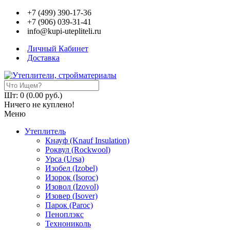
+7 (499) 390-17-36
+7 (906) 039-31-41
info@kupi-utepliteli.ru
Личный Кабинет
Доставка
Шт: 0 (0.00 руб.)
Ничего не куплено!
Меню
Утеплитель
Кнауф (Knauf Insulation)
Роквул (Rockwool)
Урса (Ursa)
Изобел (Izobel)
Изорок (Isoroc)
Изовол (Izovol)
Изовер (Isover)
Парок (Paroс)
Пеноплэкс
Технониколь