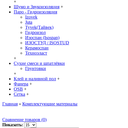
+
Шумо и Звукоизоляция
+
Паро - Гидроизоляция
Izovek
Juta
Tyvek(Тайвек)
Гидроизол
Изоспан (Isospan)
ИЗОСТУД / ISOSTUD
Керамоспан
Техноэласт
+
Сухие смеси и шпатлёвки
Грунтовки
+
Клей и наливной пол
+
Фанера
+
OSB
+
Сетка
+
Главная
»
Комплектующие материалы
Сравнение товаров (0)
Показать: