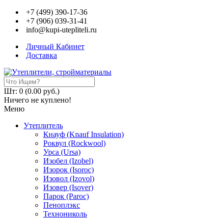
+7 (499) 390-17-36
+7 (906) 039-31-41
info@kupi-utepliteli.ru
Личный Кабинет
Доставка
Шт: 0 (0.00 руб.)
Ничего не куплено!
Меню
Утеплитель
Кнауф (Knauf Insulation)
Роквул (Rockwool)
Урса (Ursa)
Изобел (Izobel)
Изорок (Isoroc)
Изовол (Izovol)
Изовер (Isover)
Парок (Paroс)
Пеноплэкс
Технониколь