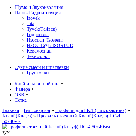
+
Шумо и Звукоизоляция
+
Паро - Гидроизоляция
Izovek
Juta
Tyvek(Тайвек)
Гидроизол
Изоспан (Isospan)
ИЗОСТУД / ISOSTUD
Керамоспан
Техноэласт
+
Сухие смеси и шпатлёвки
Грунтовки
+
Клей и наливной пол
+
Фанера
+
OSB
+
Сетка
+
Главная
»
Гипсокартон
»
Профили для ГКЛ (гипсокартона)
»
Knauf (Кнауф)
»
Профиль стоечный Knauf (Кнауф) ПС-4
50x40мм
зум