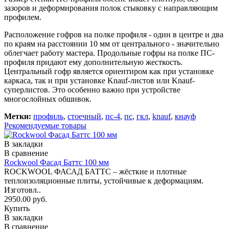
зазоров и деформирования полок стыковку с направляющим
профилем.
Расположение гофров на полке профиля - один в центре и два
по краям на расстоянии 10 мм от центрального - значительно
облегчает работу мастера. Продольные гофры на полке ПС-
профиля придают ему дополнительную жесткость.
Центральный гофр является ориентиром как при установке
каркаса, так и при установке Knauf-листов или Knauf-
суперлистов. Это особенно важно при устрой­стве
многослойных обшивок.
Метки:
профиль
,
стоечный
,
пс-4
,
пс
,
гкл
,
knauf
,
кнауф
Рекомендуемые товары
В закладки
В сравнение
Rockwool Фасад Баттс 100 мм
ROCKWOOL ФАСАД БАТТС – жёсткие и плотные
теплоизоляционные плиты, устойчивые к деформациям.
Изготовл..
2950.00 руб.
Купить
В закладки
В сравнение