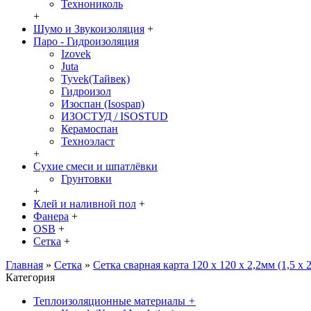
Технониколь
+
Шумо и Звукоизоляция
+
Паро - Гидроизоляция
Izovek
Juta
Tyvek(Тайвек)
Гидроизол
Изоспан (Isospan)
ИЗОСТУД / ISOSTUD
Керамоспан
Техноэласт
+
Сухие смеси и шпатлёвки
Грунтовки
+
Клей и наливной пол
+
Фанера
+
OSB
+
Сетка
+
Главная
»
Сетка
»
Сетка сварная карта 120 х 120 х 2,2мм (1,5 х 
Категория
Теплоизоляционные материалы
+