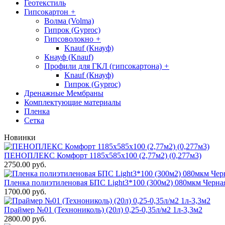
Геотекстиль
Гипсокартон
+
Волма (Volma)
Гипрок (Gyproc)
Гипсоволокно
+
Knauf (Кнауф)
Кнауф (Knauf)
Профили для ГКЛ (гипсокартона)
+
Knauf (Кнауф)
Гипрок (Gyproc)
Дренажные Мембраны
Комплектующие материалы
Пленка
Сетка
Новинки
ПЕНОПЛЕКС Комфорт 1185х585х100 (2,77м2) (0,277м3)
2750.00 руб.
Пленка полиэтиленовая БПС Light3*100 (300м2) 080мкм Черна
1700.00 руб.
Праймер №01 (Технониколь) (20л) 0,25-0,35л/м2 1л-3,3м2
2800.00 руб.