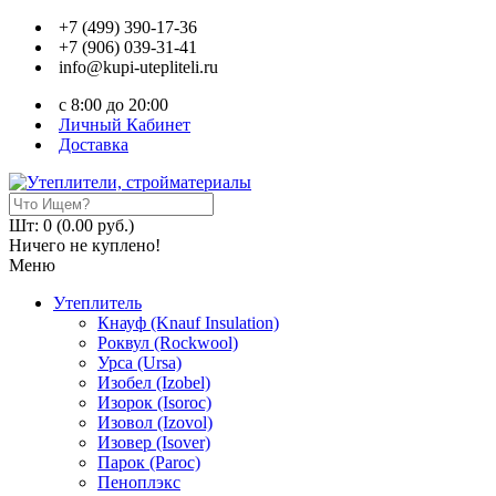
+7 (499) 390-17-36
+7 (906) 039-31-41
info@kupi-utepliteli.ru
c 8:00 до 20:00
Личный Кабинет
Доставка
Шт: 0 (0.00 руб.)
Ничего не куплено!
Меню
Утеплитель
Кнауф (Knauf Insulation)
Роквул (Rockwool)
Урса (Ursa)
Изобел (Izobel)
Изорок (Isoroc)
Изовол (Izovol)
Изовер (Isover)
Парок (Paroс)
Пеноплэкс