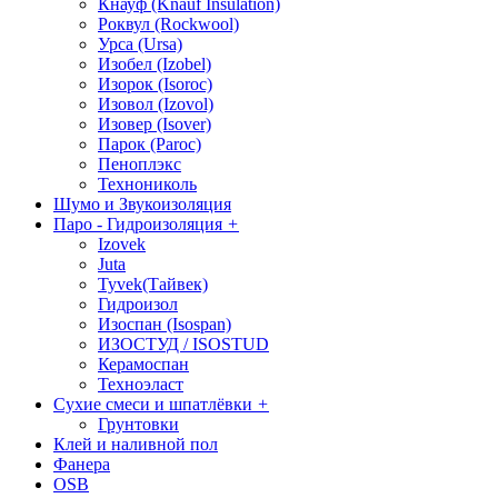
Кнауф (Knauf Insulation)
Роквул (Rockwool)
Урса (Ursa)
Изобел (Izobel)
Изорок (Isoroc)
Изовол (Izovol)
Изовер (Isover)
Парок (Paroс)
Пеноплэкс
Технониколь
Шумо и Звукоизоляция
Паро - Гидроизоляция
+
Izovek
Juta
Tyvek(Тайвек)
Гидроизол
Изоспан (Isospan)
ИЗОСТУД / ISOSTUD
Керамоспан
Техноэласт
Сухие смеси и шпатлёвки
+
Грунтовки
Клей и наливной пол
Фанера
OSB