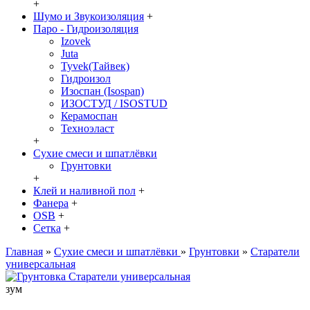
+
Шумо и Звукоизоляция
+
Паро - Гидроизоляция
Izovek
Juta
Tyvek(Тайвек)
Гидроизол
Изоспан (Isospan)
ИЗОСТУД / ISOSTUD
Керамоспан
Техноэласт
+
Сухие смеси и шпатлёвки
Грунтовки
+
Клей и наливной пол
+
Фанера
+
OSB
+
Сетка
+
Главная
»
Сухие смеси и шпатлёвки
»
Грунтовки
»
Старатели
универсальная
зум