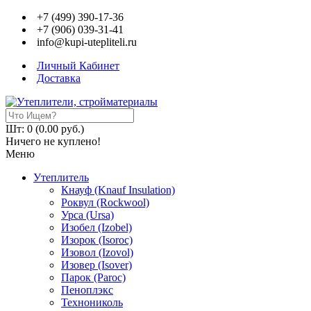
+7 (499) 390-17-36
+7 (906) 039-31-41
info@kupi-utepliteli.ru
Личный Кабинет
Доставка
Шт: 0 (0.00 руб.)
Ничего не куплено!
Меню
Утеплитель
Кнауф (Knauf Insulation)
Роквул (Rockwool)
Урса (Ursa)
Изобел (Izobel)
Изорок (Isoroc)
Изовол (Izovol)
Изовер (Isover)
Парок (Paroс)
Пеноплэкс
Технониколь