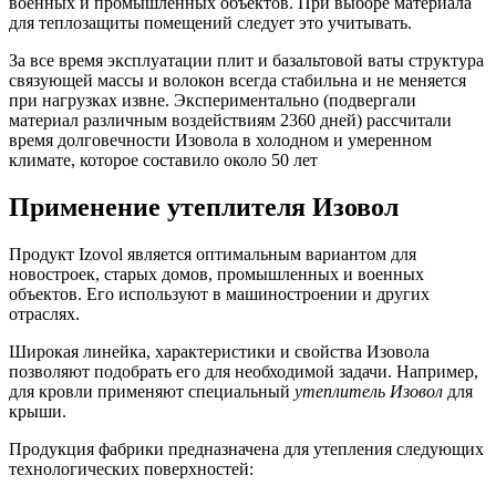
военных и промышленных объектов. При выборе материала
для теплозащиты помещений следует это учитывать.
За все время эксплуатации плит и базальтовой ваты структура
связующей массы и волокон всегда стабильна и не меняется
при нагрузках извне. Экспериментально (подвергали
материал различным воздействиям 2360 дней) рассчитали
время долговечности Изовола в холодном и умеренном
климате, которое составило около 50 лет
Применение утеплителя Изовол
Продукт Izovol является оптимальным вариантом для
новостроек, старых домов, промышленных и военных
объектов. Его используют в машиностроении и других
отраслях.
Широкая линейка, характеристики и свойства Изовола
позволяют подобрать его для необходимой задачи. Например,
для кровли применяют специальный
утеплитель Изовол
для
крыши.
Продукция фабрики предназначена для утепления следующих
технологических поверхностей: