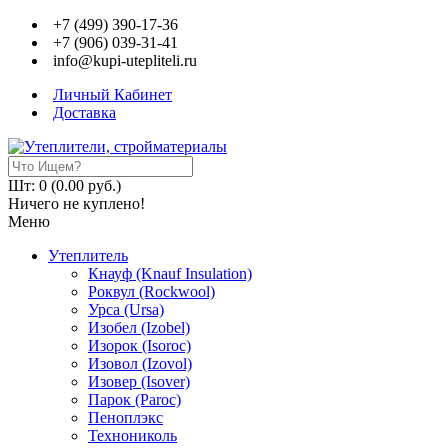
+7 (499) 390-17-36
+7 (906) 039-31-41
info@kupi-utepliteli.ru
Личный Кабинет
Доставка
Шт: 0 (0.00 руб.)
Ничего не куплено!
Меню
Утеплитель
Кнауф (Knauf Insulation)
Роквул (Rockwool)
Урса (Ursa)
Изобел (Izobel)
Изорок (Isoroc)
Изовол (Izovol)
Изовер (Isover)
Парок (Paroс)
Пеноплэкс
Технониколь