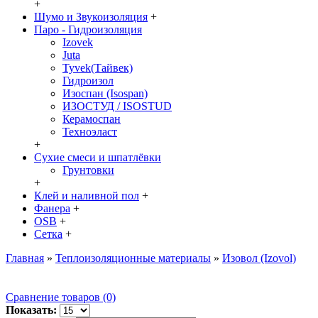
+
Шумо и Звукоизоляция
+
Паро - Гидроизоляция
Izovek
Juta
Tyvek(Тайвек)
Гидроизол
Изоспан (Isospan)
ИЗОСТУД / ISOSTUD
Керамоспан
Техноэласт
+
Сухие смеси и шпатлёвки
Грунтовки
+
Клей и наливной пол
+
Фанера
+
OSB
+
Сетка
+
Главная
»
Теплоизоляционные материалы
»
Изовол (Izovol)
Сравнение товаров (0)
Показать: