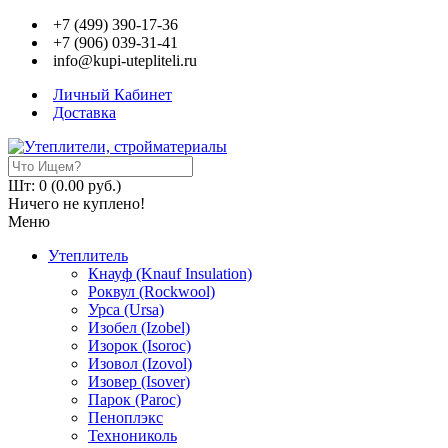
+7 (499) 390-17-36
+7 (906) 039-31-41
info@kupi-utepliteli.ru
Личный Кабинет
Доставка
Шт: 0 (0.00 руб.)
Ничего не куплено!
Меню
Утеплитель
Кнауф (Knauf Insulation)
Роквул (Rockwool)
Урса (Ursa)
Изобел (Izobel)
Изорок (Isoroc)
Изовол (Izovol)
Изовер (Isover)
Парок (Paroс)
Пеноплэкс
Технониколь