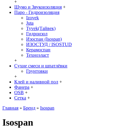
+
Шумо и Звукоизоляция
+
Паро - Гидроизоляция
Izovek
Juta
Tyvek(Тайвек)
Гидроизол
Изоспан (Isospan)
ИЗОСТУД / ISOSTUD
Керамоспан
Техноэласт
+
Сухие смеси и шпатлёвки
Грунтовки
+
Клей и наливной пол
+
Фанера
+
OSB
+
Сетка
+
Главная
»
Бренд
»
Isospan
Isospan