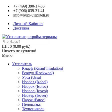
+7 (499) 390-17-36
+7 (906) 039-31-41
info@kupi-utepliteli.ru
Личный Кабинет
Доставка
Шт: 0 (0.00 руб.)
Ничего не куплено!
Меню
Утеплитель
Кнауф (Knauf Insulation)
Роквул (Rockwool)
Урса (Ursa)
Изобел (Izobel)
Изорок (Isoroc)
Изовол (Izovol)
Изовер (Isover)
Парок (Paroс)
Пеноплэкс
Технониколь