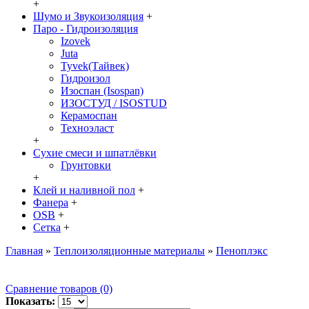
+
Шумо и Звукоизоляция
+
Паро - Гидроизоляция
Izovek
Juta
Tyvek(Тайвек)
Гидроизол
Изоспан (Isospan)
ИЗОСТУД / ISOSTUD
Керамоспан
Техноэласт
+
Сухие смеси и шпатлёвки
Грунтовки
+
Клей и наливной пол
+
Фанера
+
OSB
+
Сетка
+
Главная
»
Теплоизоляционные материалы
»
Пеноплэкс
Сравнение товаров (0)
Показать: