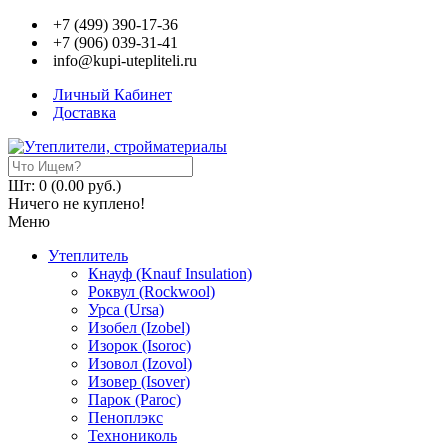
+7 (499) 390-17-36
+7 (906) 039-31-41
info@kupi-utepliteli.ru
Личный Кабинет
Доставка
Шт: 0 (0.00 руб.)
Ничего не куплено!
Меню
Утеплитель
Кнауф (Knauf Insulation)
Роквул (Rockwool)
Урса (Ursa)
Изобел (Izobel)
Изорок (Isoroc)
Изовол (Izovol)
Изовер (Isover)
Парок (Paroс)
Пеноплэкс
Технониколь