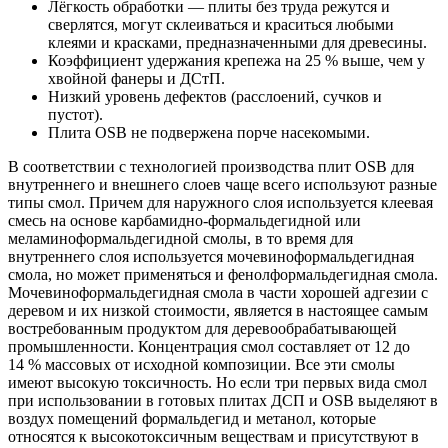
Лёгкость обработки — плиты без труда режутся и
сверлятся, могут склеиваться и краситься любыми
клеями и красками, предназначенными для древесины.
Коэффициент удержания крепежа на 25 % выше, чем у
хвойной фанеры и ДСтП.
Низкий уровень дефектов (расслоений, сучков и
пустот).
Плита OSB не подвержена порче насекомыми.
В соответствии с технологией производства плит ОSВ для
внутреннего и внешнего слоев чаще всего используют разные
типы смол. Причем для наружного слоя используется клеевая
смесь на основе карбамидно-формальдегидной или
меламиноформальдегидной смолы, в то время для
внутреннего слоя используется мочевиноформальдегидная
смола, но может применяться и фенолформальдегидная смола.
Мочевиноформальдегидная смола в части хорошей адгезии с
деревом и их низкой стоимости, является в настоящее самым
востребованным продуктом для деревообрабатывающей
промышленности. Концентрация смол составляет от 12 до
14 % массовых от исходной композиции. Все эти смолы
имеют высокую токсичность. Но если три первых вида смол
при использовании в готовых плитах ДСП и OSB выделяют в
воздух помещений формальдегид и метанол, которые
относятся к высокотоксичным веществам и присутствуют в