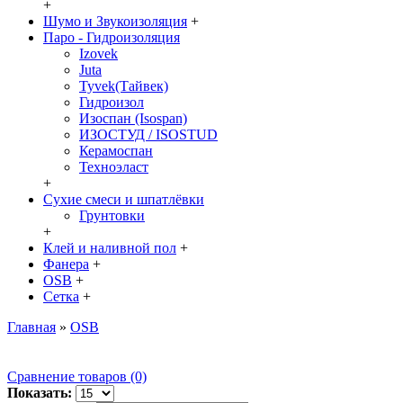
+
Шумо и Звукоизоляция
+
Паро - Гидроизоляция
Izovek
Juta
Tyvek(Тайвек)
Гидроизол
Изоспан (Isospan)
ИЗОСТУД / ISOSTUD
Керамоспан
Техноэласт
+
Сухие смеси и шпатлёвки
Грунтовки
+
Клей и наливной пол
+
Фанера
+
OSB
+
Сетка
+
Главная
»
OSB
Сравнение товаров (0)
Показать: