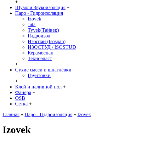
+
Шумо и Звукоизоляция
+
Паро - Гидроизоляция
Izovek
Juta
Tyvek(Тайвек)
Гидроизол
Изоспан (Isospan)
ИЗОСТУД / ISOSTUD
Керамоспан
Техноэласт
+
Сухие смеси и шпатлёвки
Грунтовки
+
Клей и наливной пол
+
Фанера
+
OSB
+
Сетка
+
Главная
»
Паро - Гидроизоляция
»
Izovek
Izovek