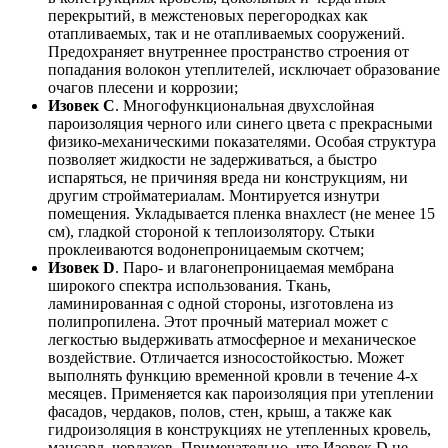
перекрытий, в межстеновых перегородках как
отапливаемых, так и не отапливаемых сооружений.
Предохраняет внутреннее пространство строения от
попадания волокон утеплителей, исключает образование
очагов плесени и коррозии;
Изовек С
. Многофункциональная двухслойная
пароизоляция черного или синего цвета с прекрасными
физико-механическими показателями. Особая структура
позволяет жидкости не задерживаться, а быстро
испаряться, не причиняя вреда ни конструкциям, ни
другим стройматериалам. Монтируется изнутри
помещения. Укладывается пленка внахлест (не менее 15
см), гладкой стороной к теплоизолятору. Стыки
проклеиваются водонепроницаемым скотчем;
Изовек
D
. Паро- и влагонепроницаемая мембрана
широкого спектра использования. Ткань,
ламинированная с одной стороны, изготовлена из
полипропилена. Этот прочный материал может с
легкостью выдерживать атмосферное и механическое
воздействие. Отличается износостойкостью. Может
выполнять функцию временной кровли в течение 4-х
месяцев. Применяется как пароизоляция при утеплении
фасадов, чердаков, полов, стен, крыш, а также как
гидроизоляция в конструкциях не утепленных кровель,
мансард, чердаков. Примечательно, что Изовек D не