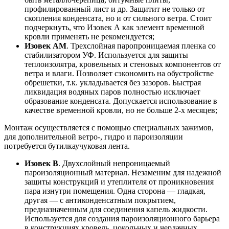
профилированный лист и др. Защитит не только от
скопления конденсата, но и от сильного ветра. Стоит
подчеркнуть, что Изовек А как элемент временной
кровли применять не рекомендуется;
Изовек АМ
. Трехслойная паропроницаемая пленка со
стабилизатором УФ. Используется для защиты
теплоизолятра, кровельных и стеновых компонентов от
ветра и влаги. Позволяет сэкономить на обустройстве
обрешетки, т.к. укладывается без зазоров. Быстрая
ликвидация водяных паров полностью исключает
образование конденсата. Допускается использование в
качестве временной кровли, но не больше 2-х месяцев;
Монтаж осуществляется с помощью специальных зажимов,
для дополнительной ветро-, гидро и пароизоляции
потребуется бутилкаучуковая лента.
Изовек В
. Двухслойный непроницаемый
пароизоляционный материал. Незаменим для надежной
защиты конструкций и утеплителя от проникновения
пара изнутри помещения. Одна сторона — гладкая,
другая — с антиконденсатным покрытием,
предназначенным для соединения капель жидкости.
Используется для создания пароизоляционного барьера
в конструкциях кровель, цокольных и чердачных