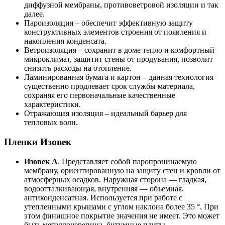
диффузной мембраны, противоветровой изоляции и так
далее.
Пароизоляция – обеспечит эффективную защиту
конструктивных элементов строения от появления и
накопления конденсата.
Ветроизоляция – сохранит в доме тепло и комфортный
микроклимат, защитит стены от продувания, позволит
снизить расходы на отопление.
Ламинированная бумага и картон – данная технология
существенно продлевает срок службы материала,
сохраняя его первоначальные качественные
характеристики.
Отражающая изоляция – идеальный барьер для
тепловых волн.
Пленки Изовек
Изовек А
. Представляет собой паропроницаемую
мембрану, ориентированную на защиту стен и кровли от
атмосферных осадков. Наружная сторона — гладкая,
водоотталкивающая, внутренняя — объемная,
антиконденсатная. Используется при работе с
утепленными крышами с углом наклона более 35 °. При
этом финишное покрытие значения не имеет. Это может
быть металлочерепица, битумные плиты,