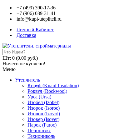
+7 (499) 390-17-36
+7 (906) 039-31-41
info@kupi-utepliteli.ru
Личный Кабинет
Доставка
Шт: 0 (0.00 руб.)
Ничего не куплено!
Меню
Утеплитель
Кнауф (Knauf Insulation)
Роквул (Rockwool)
Урса (Ursa)
Изобел (Izobel)
Изорок (Isoroc)
Изовол (Izovol)
Изовер (Isover)
Парок (Paroс)
Пеноплэкс
Технониколь