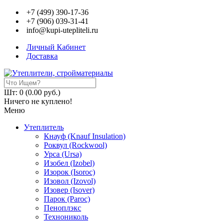
+7 (499) 390-17-36
+7 (906) 039-31-41
info@kupi-utepliteli.ru
Личный Кабинет
Доставка
Шт: 0 (0.00 руб.)
Ничего не куплено!
Меню
Утеплитель
Кнауф (Knauf Insulation)
Роквул (Rockwool)
Урса (Ursa)
Изобел (Izobel)
Изорок (Isoroc)
Изовол (Izovol)
Изовер (Isover)
Парок (Paroс)
Пеноплэкс
Технониколь