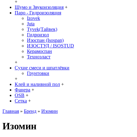
+
Шумо и Звукоизоляция
+
Паро - Гидроизоляция
Izovek
Juta
Tyvek(Тайвек)
Гидроизол
Изоспан (Isospan)
ИЗОСТУД / ISOSTUD
Керамоспан
Техноэласт
+
Сухие смеси и шпатлёвки
Грунтовки
+
Клей и наливной пол
+
Фанера
+
OSB
+
Сетка
+
Главная
»
Бренд
»
Изомин
Изомин