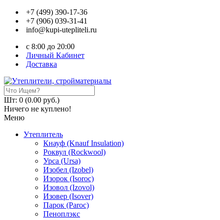
+7 (499) 390-17-36
+7 (906) 039-31-41
info@kupi-utepliteli.ru
c 8:00 до 20:00
Личный Кабинет
Доставка
Шт: 0 (0.00 руб.)
Ничего не куплено!
Меню
Утеплитель
Кнауф (Knauf Insulation)
Роквул (Rockwool)
Урса (Ursa)
Изобел (Izobel)
Изорок (Isoroc)
Изовол (Izovol)
Изовер (Isover)
Парок (Paroс)
Пеноплэкс