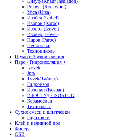
Кнауф (Knauf Insulation)
Роквул (Rockwool)
Урса (Ursa)
Изобел (Izobel)
Изорок (Isoroc)
Изовол (Izovol)
Изовер (Isover)
Парок (Paroс)
Пеноплэкс
Технониколь
Шумо и Звукоизоляция
Паро - Гидроизоляция
+
Izovek
Juta
Tyvek(Тайвек)
Гидроизол
Изоспан (Isospan)
ИЗОСТУД / ISOSTUD
Керамоспан
Техноэласт
Сухие смеси и шпатлёвки
+
Грунтовки
Клей и наливной пол
Фанера
OSB