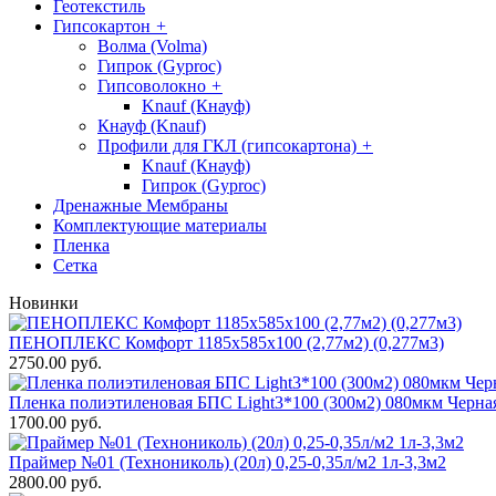
Геотекстиль
Гипсокартон
+
Волма (Volma)
Гипрок (Gyproc)
Гипсоволокно
+
Knauf (Кнауф)
Кнауф (Knauf)
Профили для ГКЛ (гипсокартона)
+
Knauf (Кнауф)
Гипрок (Gyproc)
Дренажные Мембраны
Комплектующие материалы
Пленка
Сетка
Новинки
ПЕНОПЛЕКС Комфорт 1185х585х100 (2,77м2) (0,277м3)
2750.00 руб.
Пленка полиэтиленовая БПС Light3*100 (300м2) 080мкм Черна
1700.00 руб.
Праймер №01 (Технониколь) (20л) 0,25-0,35л/м2 1л-3,3м2
2800.00 руб.