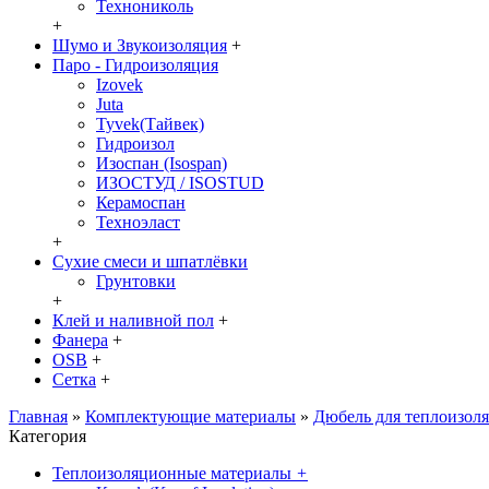
Технониколь
+
Шумо и Звукоизоляция
+
Паро - Гидроизоляция
Izovek
Juta
Tyvek(Тайвек)
Гидроизол
Изоспан (Isospan)
ИЗОСТУД / ISOSTUD
Керамоспан
Техноэласт
+
Сухие смеси и шпатлёвки
Грунтовки
+
Клей и наливной пол
+
Фанера
+
OSB
+
Сетка
+
Главная
»
Комплектующие материалы
»
Дюбель для теплоизоля
Категория
Теплоизоляционные материалы
+