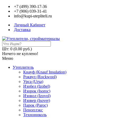
+7 (499) 390-17-36
+7 (906) 039-31-41
info@kupi-utepliteli.ru
Личный Кабинет
Доставка
Шт: 0 (0.00 руб.)
Ничего не куплено!
Меню
Утеплитель
Кнауф (Knauf Insulation)
Роквул (Rockwool)
Урса (Ursa)
Изобел (Izobel)
Изорок (Isoroc)
Изовол (Izovol)
Изовер (Isover)
Парок (Paroс)
Пеноплэкс
Технониколь