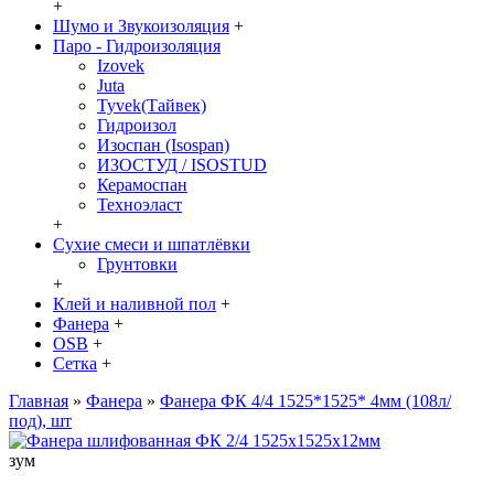
+
Шумо и Звукоизоляция
+
Паро - Гидроизоляция
Izovek
Juta
Tyvek(Тайвек)
Гидроизол
Изоспан (Isospan)
ИЗОСТУД / ISOSTUD
Керамоспан
Техноэласт
+
Сухие смеси и шпатлёвки
Грунтовки
+
Клей и наливной пол
+
Фанера
+
OSB
+
Сетка
+
Главная
»
Фанера
»
Фанера ФК 4/4 1525*1525* 4мм (108л/
под), шт
зум