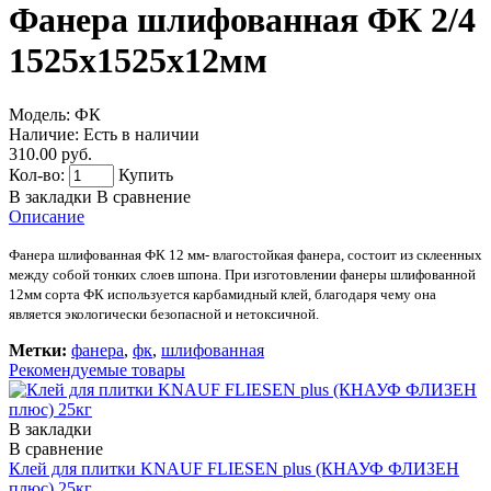
Фанера шлифованная ФК 2/4
1525x1525x12мм
Модель:
ФК
Наличие:
Есть в наличии
310.00 руб.
Кол-во:
Купить
В закладки
В сравнение
Описание
Фанера шлифованная ФК 12 мм- влагостойкая фанера, состоит из склеенных
между собой тонких слоев шпона. При изготовлении фанеры шлифованной
12мм сорта ФК используется карбамидный клей, благодаря чему она
является экологически безопасной и нетоксичной.
Метки:
фанера
,
фк
,
шлифованная
Рекомендуемые товары
В закладки
В сравнение
Клей для плитки KNAUF FLIESEN plus (КНАУФ ФЛИЗЕН
плюс) 25кг