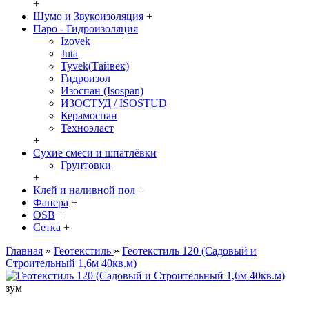
+
Шумо и Звукоизоляция
+
Паро - Гидроизоляция
Izovek
Juta
Tyvek(Тайвек)
Гидроизол
Изоспан (Isospan)
ИЗОСТУД / ISOSTUD
Керамоспан
Техноэласт
+
Сухие смеси и шпатлёвки
Грунтовки
+
Клей и наливной пол
+
Фанера
+
OSB
+
Сетка
+
Главная
»
Геотекстиль
»
Геотекстиль 120 (Садовый и
Строительный 1,6м 40кв.м)
зум