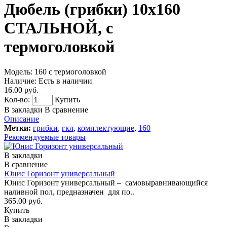
Дюбель (грибки) 10х160
СТАЛЬНОЙ, с
термоголовкой
Модель:
160 с термоголовкой
Наличие:
Есть в наличии
16.00 руб.
Кол-во:
Купить
В закладки
В сравнение
Описание
Метки:
грибки
,
гкл
,
комплектующие
,
160
Рекомендуемые товары
В закладки
В сравнение
Юнис Горизонт универсальный
Юнис Горизонт универсальный – самовыравнивающийся
наливной пол, предназначен для по..
365.00 руб.
Купить
В закладки