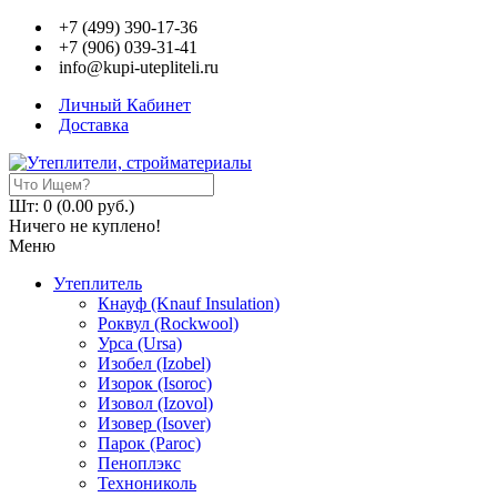
+7 (499) 390-17-36
+7 (906) 039-31-41
info@kupi-utepliteli.ru
Личный Кабинет
Доставка
Шт: 0 (0.00 руб.)
Ничего не куплено!
Меню
Утеплитель
Кнауф (Knauf Insulation)
Роквул (Rockwool)
Урса (Ursa)
Изобел (Izobel)
Изорок (Isoroc)
Изовол (Izovol)
Изовер (Isover)
Парок (Paroс)
Пеноплэкс
Технониколь