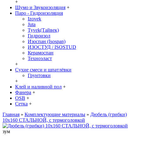
+
Шумо и Звукоизоляция
+
Паро - Гидроизоляция
Izovek
Juta
Tyvek(Тайвек)
Гидроизол
Изоспан (Isospan)
ИЗОСТУД / ISOSTUD
Керамоспан
Техноэласт
+
Сухие смеси и шпатлёвки
Грунтовки
+
Клей и наливной пол
+
Фанера
+
OSB
+
Сетка
+
Главная
»
Комплектующие материалы
»
Дюбель (грибки)
10х160 СТАЛЬНОЙ, с термоголовкой
зум