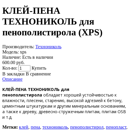
КЛЕЙ-ПЕНА
ТЕХНОНИКОЛЬ для
пенополистирола (XPS)
Производитель:
Технониколь
Модель:
xps
Наличие:
Есть в наличии
600.00 руб.
Кол-во:
Купить
В закладки
В сравнение
Описание
КЛЕЙ-ПЕНА ТЕХНОНИКОЛЬ для
пенополистирола
обладает хорошей устойчивостью к
влажности, плесени, старению, высокой адгезией к бетону,
цементным штукатуркам и другим минеральным основаниям,
а также к дереву, древесно-стружечным плитам, плитам OSB
и т.д.
Метки:
клей
,
пена
,
технониколь
,
пенополистирол
,
пенопласт
,