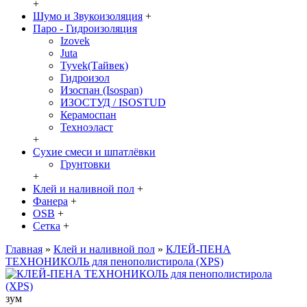
+
Шумо и Звукоизоляция
+
Паро - Гидроизоляция
Izovek
Juta
Tyvek(Тайвек)
Гидроизол
Изоспан (Isospan)
ИЗОСТУД / ISOSTUD
Керамоспан
Техноэласт
+
Сухие смеси и шпатлёвки
Грунтовки
+
Клей и наливной пол
+
Фанера
+
OSB
+
Сетка
+
Главная
»
Клей и наливной пол
»
КЛЕЙ-ПЕНА
ТЕХНОНИКОЛЬ для пенополистирола (XPS)
зум