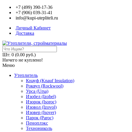
+7 (499) 390-17-36
+7 (906) 039-31-41
info@kupi-utepliteli.ru
Личный Кабинет
Доставка
Шт: 0 (0.00 руб.)
Ничего не куплено!
Меню
Утеплитель
Кнауф (Knauf Insulation)
Роквул (Rockwool)
Урса (Ursa)
Изобел (Izobel)
Изорок (Isoroc)
Изовол (Izovol)
Изовер (Isover)
Парок (Paroс)
Пеноплэкс
Технониколь