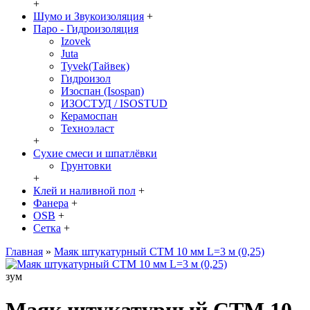
+
Шумо и Звукоизоляция
+
Паро - Гидроизоляция
Izovek
Juta
Tyvek(Тайвек)
Гидроизол
Изоспан (Isospan)
ИЗОСТУД / ISOSTUD
Керамоспан
Техноэласт
+
Сухие смеси и шпатлёвки
Грунтовки
+
Клей и наливной пол
+
Фанера
+
OSB
+
Сетка
+
Главная
»
Маяк штукатурный СТМ 10 мм L=3 м (0,25)
зум