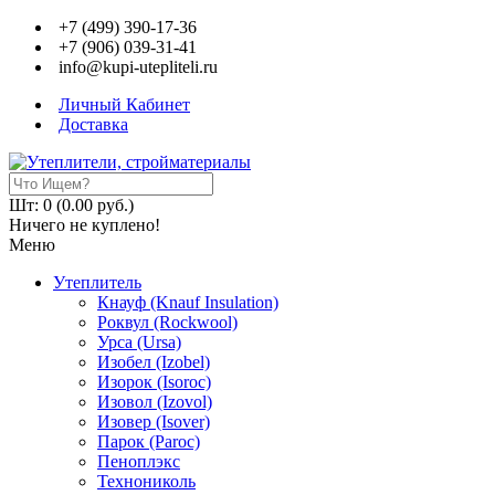
+7 (499) 390-17-36
+7 (906) 039-31-41
info@kupi-utepliteli.ru
Личный Кабинет
Доставка
Шт: 0 (0.00 руб.)
Ничего не куплено!
Меню
Утеплитель
Кнауф (Knauf Insulation)
Роквул (Rockwool)
Урса (Ursa)
Изобел (Izobel)
Изорок (Isoroc)
Изовол (Izovol)
Изовер (Isover)
Парок (Paroс)
Пеноплэкс
Технониколь