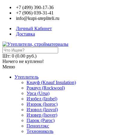
+7 (499) 390-17-36
+7 (906) 039-31-41
info@kupi-utepliteli.ru
Личный Кабинет
Доставка
Шт: 0 (0.00 руб.)
Ничего не куплено!
Меню
Утеплитель
Кнауф (Knauf Insulation)
Роквул (Rockwool)
Урса (Ursa)
Изобел (Izobel)
Изорок (Isoroc)
Изовол (Izovol)
Изовер (Isover)
Парок (Paroс)
Пеноплэкс
Технониколь