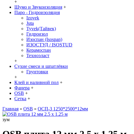
+
Шумо и Звукоизоляция
+
Паро - Гидроизоляция
Izovek
Juta
Tyvek(Тайвек)
Гидроизол
Изоспан (Isospan)
ИЗОСТУД / ISOSTUD
Керамоспан
Техноэласт
+
Сухие смеси и шпатлёвки
Грунтовки
+
Клей и наливной пол
+
Фанера
+
OSB
+
Сетка
+
Главная
»
OSB
»
ОСП-3 1250*2500*12мм
зум