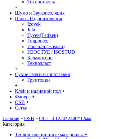
Технониколь
+
Шумо и Звукоизоляция
+
Паро - Гидроизоляция
Izovek
Juta
Tyvek(Тайвек)
Гидроизол
Изоспан (Isospan)
ИЗОСТУД / ISOSTUD
Керамоспан
Техноэласт
+
Сухие смеси и шпатлёвки
Грунтовки
+
Клей и наливной пол
+
Фанера
+
OSB
+
Сетка
+
Главная
»
OSB
»
ОСП-3 1220*2440*12мм
Категория
Теплоизоляционные материалы
+