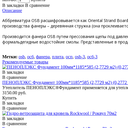
В закладки
В сравнение
Описание
Аббревиатура OSB расшифровывается как Oriental Strand Boar
производства фанеры – деревянная стружка (она проклеиваетс
Производится фанера OSB путем прессования щепы под давлен
формальдегидные водостойкие смолы. Представленные в прод
Метки:
osb
,
осб
,
фанера
,
плита
,
осп
,
osb-3
,
осб-3
Рекомендуемые товары
В закладки
В сравнение
ПЕНОПЛЭКС Фундамент 100мм*1185*585 (2,7729 м2) (0,2772 
Утеплитель ПЕНОПЛЭКС®Фундамент применяется для утеплен
3150.00 руб.
Купить
В закладки
В сравнение
В закладки
В сравнение