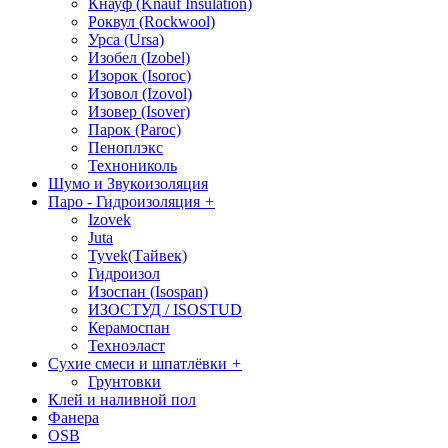
Кнауф (Knauf Insulation)
Роквул (Rockwool)
Урса (Ursa)
Изобел (Izobel)
Изорок (Isoroc)
Изовол (Izovol)
Изовер (Isover)
Парок (Paroс)
Пеноплэкс
Технониколь
Шумо и Звукоизоляция
Паро - Гидроизоляция
+
Izovek
Juta
Tyvek(Тайвек)
Гидроизол
Изоспан (Isospan)
ИЗОСТУД / ISOSTUD
Керамоспан
Техноэласт
Сухие смеси и шпатлёвки
+
Грунтовки
Клей и наливной пол
Фанера
OSB