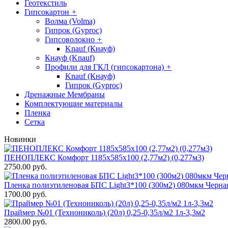
Геотекстиль
Гипсокартон
+
Волма (Volma)
Гипрок (Gyproc)
Гипсоволокно
+
Knauf (Кнауф)
Кнауф (Knauf)
Профили для ГКЛ (гипсокартона)
+
Knauf (Кнауф)
Гипрок (Gyproc)
Дренажные Мембраны
Комплектующие материалы
Пленка
Сетка
Новинки
ПЕНОПЛЕКС Комфорт 1185х585х100 (2,77м2) (0,277м3)
2750.00 руб.
Пленка полиэтиленовая БПС Light3*100 (300м2) 080мкм Черна
1700.00 руб.
Праймер №01 (Технониколь) (20л) 0,25-0,35л/м2 1л-3,3м2
2800.00 руб.