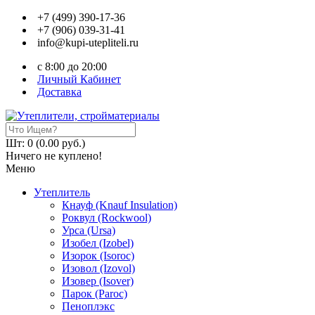
+7 (499) 390-17-36
+7 (906) 039-31-41
info@kupi-utepliteli.ru
c 8:00 до 20:00
Личный Кабинет
Доставка
Шт: 0 (0.00 руб.)
Ничего не куплено!
Меню
Утеплитель
Кнауф (Knauf Insulation)
Роквул (Rockwool)
Урса (Ursa)
Изобел (Izobel)
Изорок (Isoroc)
Изовол (Izovol)
Изовер (Isover)
Парок (Paroс)
Пеноплэкс