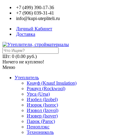
+7 (499) 390-17-36
+7 (906) 039-31-41
info@kupi-utepliteli.ru
Личный Кабинет
Доставка
Шт: 0 (0.00 руб.)
Ничего не куплено!
Меню
Утеплитель
Кнауф (Knauf Insulation)
Роквул (Rockwool)
Урса (Ursa)
Изобел (Izobel)
Изорок (Isoroc)
Изовол (Izovol)
Изовер (Isover)
Парок (Paroс)
Пеноплэкс
Технониколь