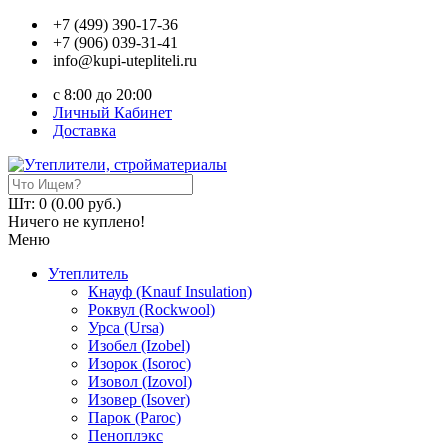
+7 (499) 390-17-36
+7 (906) 039-31-41
info@kupi-utepliteli.ru
c 8:00 до 20:00
Личный Кабинет
Доставка
Шт: 0 (0.00 руб.)
Ничего не куплено!
Меню
Утеплитель
Кнауф (Knauf Insulation)
Роквул (Rockwool)
Урса (Ursa)
Изобел (Izobel)
Изорок (Isoroc)
Изовол (Izovol)
Изовер (Isover)
Парок (Paroс)
Пеноплэкс