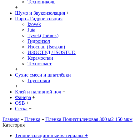
Технониколь
+
Шумо и Звукоизоляция
+
Паро - Гидроизоляция
Izovek
Juta
Tyvek(Тайвек)
Гидроизол
Изоспан (Isospan)
ИЗОСТУД / ISOSTUD
Керамоспан
Техноэласт
+
Сухие смеси и шпатлёвки
Грунтовки
+
Клей и наливной пол
+
Фанера
+
OSB
+
Сетка
+
Главная
»
Пленка
»
Пленка Полиэтиленовая 300 м2 150 мкм
Категория
Теплоизоляционные материалы
+