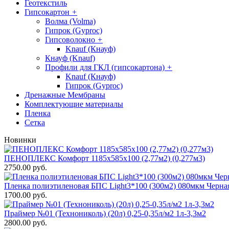
Геотекстиль
Гипсокартон
+
Волма (Volma)
Гипрок (Gyproc)
Гипсоволокно
+
Knauf (Кнауф)
Кнауф (Knauf)
Профили для ГКЛ (гипсокартона)
+
Knauf (Кнауф)
Гипрок (Gyproc)
Дренажные Мембраны
Комплектующие материалы
Пленка
Сетка
Новинки
ПЕНОПЛЕКС Комфорт 1185х585х100 (2,77м2) (0,277м3)
2750.00 руб.
Пленка полиэтиленовая БПС Light3*100 (300м2) 080мкм Черна
1700.00 руб.
Праймер №01 (Технониколь) (20л) 0,25-0,35л/м2 1л-3,3м2
2800.00 руб.