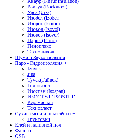
Кнауф (Knauf Insulation)
Роквул (Rockwool)
Урса (Ursa)
Изобел (Izobel)
Изорок (Isoroc)
Изовол (Izovol)
Изовер (Isover)
Парок (Paroс)
Пеноплэкс
Технониколь
Шумо и Звукоизоляция
Паро - Гидроизоляция
+
Izovek
Juta
Tyvek(Тайвек)
Гидроизол
Изоспан (Isospan)
ИЗОСТУД / ISOSTUD
Керамоспан
Техноэласт
Сухие смеси и шпатлёвки
+
Грунтовки
Клей и наливной пол
Фанера
OSB