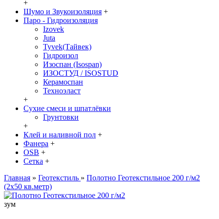
+
Шумо и Звукоизоляция
+
Паро - Гидроизоляция
Izovek
Juta
Tyvek(Тайвек)
Гидроизол
Изоспан (Isospan)
ИЗОСТУД / ISOSTUD
Керамоспан
Техноэласт
+
Сухие смеси и шпатлёвки
Грунтовки
+
Клей и наливной пол
+
Фанера
+
OSB
+
Сетка
+
Главная
»
Геотекстиль
»
Полотно Геотекстильное 200 г/м2
(2x50 кв.метр)
зум