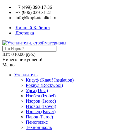
+7 (499) 390-17-36
+7 (906) 039-31-41
info@kupi-utepliteli.ru
Личный Кабинет
Доставка
Шт: 0 (0.00 руб.)
Ничего не куплено!
Меню
Утеплитель
Кнауф (Knauf Insulation)
Роквул (Rockwool)
Урса (Ursa)
Изобел (Izobel)
Изорок (Isoroc)
Изовол (Izovol)
Изовер (Isover)
Парок (Paroс)
Пеноплэкс
Технониколь