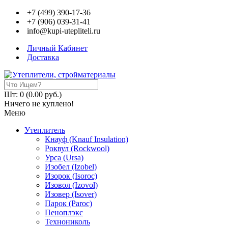
+7 (499) 390-17-36
+7 (906) 039-31-41
info@kupi-utepliteli.ru
Личный Кабинет
Доставка
Шт: 0 (0.00 руб.)
Ничего не куплено!
Меню
Утеплитель
Кнауф (Knauf Insulation)
Роквул (Rockwool)
Урса (Ursa)
Изобел (Izobel)
Изорок (Isoroc)
Изовол (Izovol)
Изовер (Isover)
Парок (Paroс)
Пеноплэкс
Технониколь