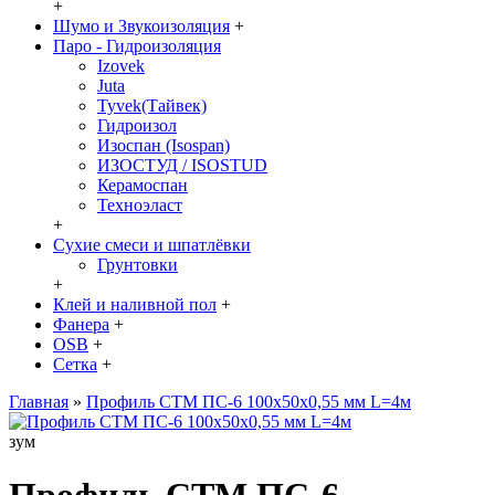
+
Шумо и Звукоизоляция
+
Паро - Гидроизоляция
Izovek
Juta
Tyvek(Тайвек)
Гидроизол
Изоспан (Isospan)
ИЗОСТУД / ISOSTUD
Керамоспан
Техноэласт
+
Сухие смеси и шпатлёвки
Грунтовки
+
Клей и наливной пол
+
Фанера
+
OSB
+
Сетка
+
Главная
»
Профиль СТМ ПС-6 100х50х0,55 мм L=4м
зум