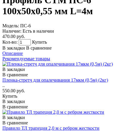
Профиль СТМ ПС-6
100х50х0,55 мм L=4м
Модель:
ПС-6
Наличие:
Есть в наличии
470.00 руб.
Кол-во:
Купить
В закладки
В сравнение
Описание
Рекомендуемые товары
В закладки
В сравнение
Пленка-стретч для опалечивания 17мкм (0,5м) (2кг)
..
550.00 руб.
Купить
В закладки
В сравнение
В закладки
В сравнение
Правило ТЛ трапеция 2,0 м с ребром жесткости