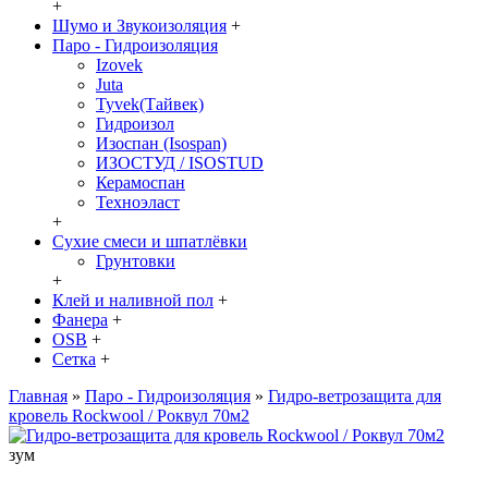
+
Шумо и Звукоизоляция
+
Паро - Гидроизоляция
Izovek
Juta
Tyvek(Тайвек)
Гидроизол
Изоспан (Isospan)
ИЗОСТУД / ISOSTUD
Керамоспан
Техноэласт
+
Сухие смеси и шпатлёвки
Грунтовки
+
Клей и наливной пол
+
Фанера
+
OSB
+
Сетка
+
Главная
»
Паро - Гидроизоляция
»
Гидро-ветрозащита для
кровель Rockwool / Роквул 70м2
зум