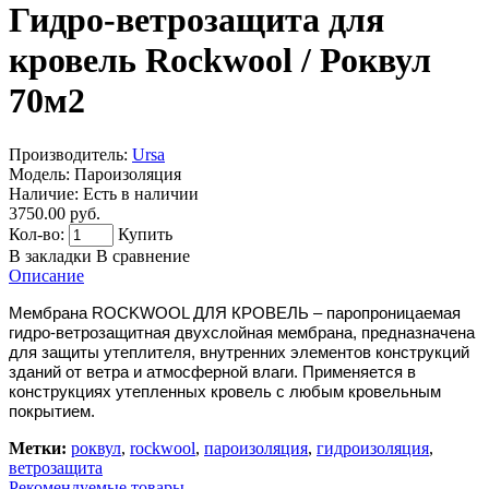
Гидро-ветрозащита для
кровель Rockwool / Роквул
70м2
Производитель:
Ursa
Модель:
Пароизоляция
Наличие:
Есть в наличии
3750.00 руб.
Кол-во:
Купить
В закладки
В сравнение
Описание
Мембрана ROCKWOOL ДЛЯ КРОВЕЛЬ – паропроницаемая
гидро-ветрозащитная двухслойная мембрана, предназначена
для защиты утеплителя, внутренних элементов конструкций
зданий от ветра и атмосферной влаги. Применяется в
конструкциях утепленных кровель с любым кровельным
покрытием.
Метки:
роквул
,
rockwool
,
пароизоляция
,
гидроизоляция
,
ветрозащита
Рекомендуемые товары