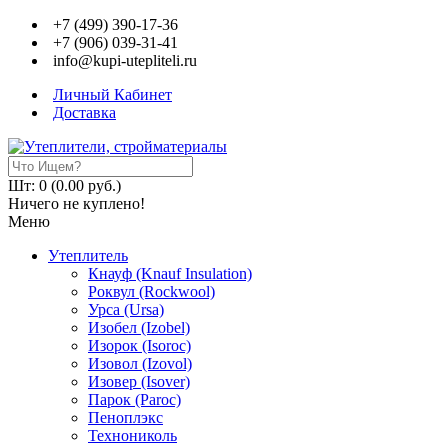
+7 (499) 390-17-36
+7 (906) 039-31-41
info@kupi-utepliteli.ru
Личный Кабинет
Доставка
Шт: 0 (0.00 руб.)
Ничего не куплено!
Меню
Утеплитель
Кнауф (Knauf Insulation)
Роквул (Rockwool)
Урса (Ursa)
Изобел (Izobel)
Изорок (Isoroc)
Изовол (Izovol)
Изовер (Isover)
Парок (Paroс)
Пеноплэкс
Технониколь