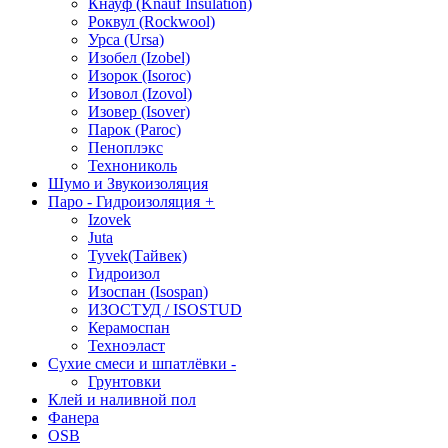
Кнауф (Knauf Insulation)
Роквул (Rockwool)
Урса (Ursa)
Изобел (Izobel)
Изорок (Isoroc)
Изовол (Izovol)
Изовер (Isover)
Парок (Paroс)
Пеноплэкс
Технониколь
Шумо и Звукоизоляция
Паро - Гидроизоляция
+
Izovek
Juta
Tyvek(Тайвек)
Гидроизол
Изоспан (Isospan)
ИЗОСТУД / ISOSTUD
Керамоспан
Техноэласт
Сухие смеси и шпатлёвки
-
Грунтовки
Клей и наливной пол
Фанера
OSB