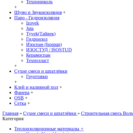
Технониколь
+
Шумо и Звукоизоляция
+
Паро - Гидроизоляция
Izovek
Juta
Tyvek(Тайвек)
Гидроизол
Изоспан (Isospan)
ИЗОСТУД / ISOSTUD
Керамоспан
Техноэласт
+
Сухие смеси и шпатлёвки
Грунтовки
+
Клей и наливной пол
+
Фанера
+
OSB
+
Сетка
+
Главная
»
Сухие смеси и шпатлёвки
»
Строительная смесь Вол
Категория
Теплоизоляционные материалы
+