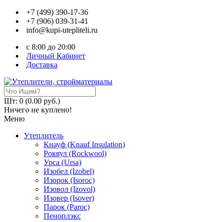
+7 (499) 390-17-36
+7 (906) 039-31-41
info@kupi-utepliteli.ru
c 8:00 до 20:00
Личный Кабинет
Доставка
Шт: 0 (0.00 руб.)
Ничего не куплено!
Меню
Утеплитель
Кнауф (Knauf Insulation)
Роквул (Rockwool)
Урса (Ursa)
Изобел (Izobel)
Изорок (Isoroc)
Изовол (Izovol)
Изовер (Isover)
Парок (Paroс)
Пеноплэкс