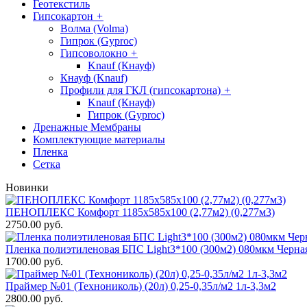
Геотекстиль
Гипсокартон
+
Волма (Volma)
Гипрок (Gyproc)
Гипсоволокно
+
Knauf (Кнауф)
Кнауф (Knauf)
Профили для ГКЛ (гипсокартона)
+
Knauf (Кнауф)
Гипрок (Gyproc)
Дренажные Мембраны
Комплектующие материалы
Пленка
Сетка
Новинки
ПЕНОПЛЕКС Комфорт 1185х585х100 (2,77м2) (0,277м3)
2750.00 руб.
Пленка полиэтиленовая БПС Light3*100 (300м2) 080мкм Черна
1700.00 руб.
Праймер №01 (Технониколь) (20л) 0,25-0,35л/м2 1л-3,3м2
2800.00 руб.