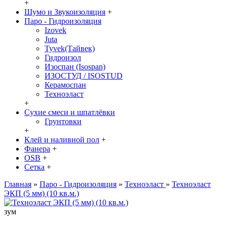
+
Шумо и Звукоизоляция
+
Паро - Гидроизоляция
Izovek
Juta
Tyvek(Тайвек)
Гидроизол
Изоспан (Isospan)
ИЗОСТУД / ISOSTUD
Керамоспан
Техноэласт
+
Сухие смеси и шпатлёвки
Грунтовки
+
Клей и наливной пол
+
Фанера
+
OSB
+
Сетка
+
Главная
»
Паро - Гидроизоляция
»
Техноэласт
»
Техноэласт
ЭКП (5 мм) (10 кв.м.)
зум