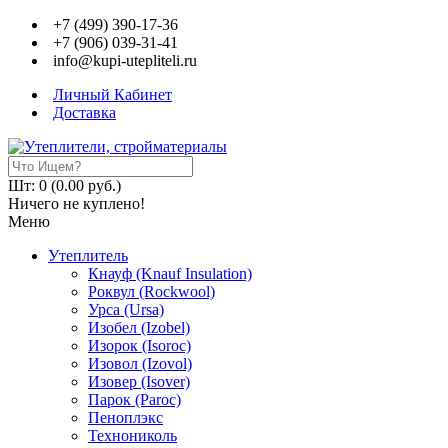
+7 (499) 390-17-36
+7 (906) 039-31-41
info@kupi-utepliteli.ru
Личный Кабинет
Доставка
Шт: 0 (0.00 руб.)
Ничего не куплено!
Меню
Утеплитель
Кнауф (Knauf Insulation)
Роквул (Rockwool)
Урса (Ursa)
Изобел (Izobel)
Изорок (Isoroc)
Изовол (Izovol)
Изовер (Isover)
Парок (Paroс)
Пеноплэкс
Технониколь