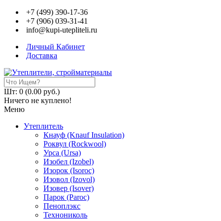
+7 (499) 390-17-36
+7 (906) 039-31-41
info@kupi-utepliteli.ru
Личный Кабинет
Доставка
Шт: 0 (0.00 руб.)
Ничего не куплено!
Меню
Утеплитель
Кнауф (Knauf Insulation)
Роквул (Rockwool)
Урса (Ursa)
Изобел (Izobel)
Изорок (Isoroc)
Изовол (Izovol)
Изовер (Isover)
Парок (Paroс)
Пеноплэкс
Технониколь