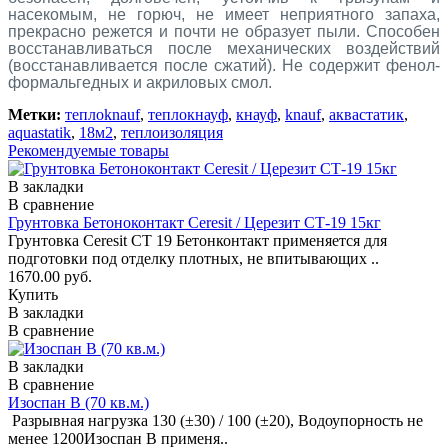
насекомым,
не горюч, не имеет неприятного запаха,
прекрасно режется и почти не образует пыли. Способен
восстанавливаться после механических воздействий
(восстанавливается после сжатий). Не содержит фенол-
формальгедных и акриловых смол.
Метки:
теплоknauf
,
теплокнауф
,
кнауф
,
knauf
,
аквастатик
,
aquastatik
,
18м2
,
теплоизоляция
Рекомендуемые товары
В закладки
В сравнение
Грунтовка Бетоноконтакт Ceresit / Церезит СТ-19 15кг
Грунтовка Ceresit CT 19 Бетонконтакт применяется для
подготовки под отделку плотных, не впитывающих ..
1670.00 руб.
Купить
В закладки
В сравнение
В закладки
В сравнение
Изоспан B (70 кв.м.)
Разрывная нагрузка 130 (±30) / 100 (±20), Водоупорность не
менее 1200Изоспан B применя..