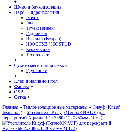
+
Шумо и Звукоизоляция
+
Паро - Гидроизоляция
Izovek
Juta
Tyvek(Тайвек)
Гидроизол
Изоспан (Isospan)
ИЗОСТУД / ISOSTUD
Керамоспан
Техноэласт
+
Сухие смеси и шпатлёвки
Грунтовки
+
Клей и наливной пол
+
Фанера
+
OSB
+
Сетка
+
Главная
»
Теплоизоляционные материалы
»
Кнауф (Knauf
Insulation)
»
Утеплитель Кнауф (ТеплоKNAUF) для
перекрытий Aquastatik 2х7380х1220х50мм (18м2)