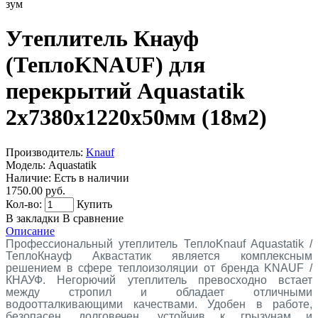
зум
Утеплитель Кнауф
(ТеплоKNAUF) для
перекрытий Aquastatik
2х7380х1220х50мм (18м2)
Производитель:
Knauf
Модель:
Aquastatik
Наличие:
Есть в наличии
1750.00 руб.
Кол-во:
Купить
В закладки
В сравнение
Описание
Профессиональный утеплитель ТеплоKnauf Aquastatik /
ТеплоКнауф Аквастатик является комплексным
решением в сфере теплоизоляции от бренда KNAUF /
КНАУФ. Негорючий утеплитель превосходно встает
между стропил и обладает отличными
водоотталкивающими качествами. Удобен в работе,
безопасен, долговечен, устойчив к грызунам и