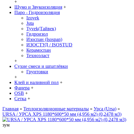
+
Шумо и Звукоизоляция
+
Паро - Гидроизоляция
Izovek
Juta
Tyvek(Тайвек)
Гидроизол
Изоспан (Isospan)
ИЗОСТУД / ISOSTUD
Керамоспан
Техноэласт
+
Сухие смеси и шпатлёвки
Грунтовки
+
Клей и наливной пол
+
Фанера
+
OSB
+
Сетка
+
Главная
»
Теплоизоляционные материалы
»
Урса (Ursa)
»
URSA / УРСА XPS 1180*600*50 мм (4,956 м2) (0,2478 м3)
зум