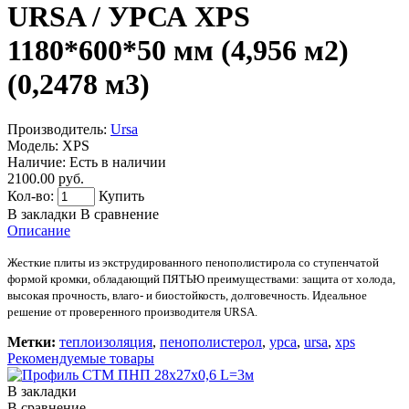
URSA / УРСА XPS
1180*600*50 мм (4,956 м2)
(0,2478 м3)
Производитель:
Ursa
Модель:
XPS
Наличие:
Есть в наличии
2100.00 руб.
Кол-во:
Купить
В закладки
В сравнение
Описание
Жесткие плиты из экструдированного пенополистирола со ступенчатой
формой кромки, обладающий ПЯТЬЮ
преимуществами
: защита от холода,
высокая прочность, влаго- и биостойкость, долговечность. Идеальное
решение от проверенного производителя URSA.
Метки:
теплоизоляция
,
пенополистерол
,
урса
,
ursa
,
xps
Рекомендуемые товары
В закладки
В сравнение