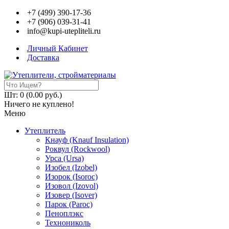
+7 (499) 390-17-36
+7 (906) 039-31-41
info@kupi-utepliteli.ru
Личный Кабинет
Доставка
Шт: 0 (0.00 руб.)
Ничего не куплено!
Меню
Утеплитель
Кнауф (Knauf Insulation)
Роквул (Rockwool)
Урса (Ursa)
Изобел (Izobel)
Изорок (Isoroc)
Изовол (Izovol)
Изовер (Isover)
Парок (Paroс)
Пеноплэкс
Технониколь