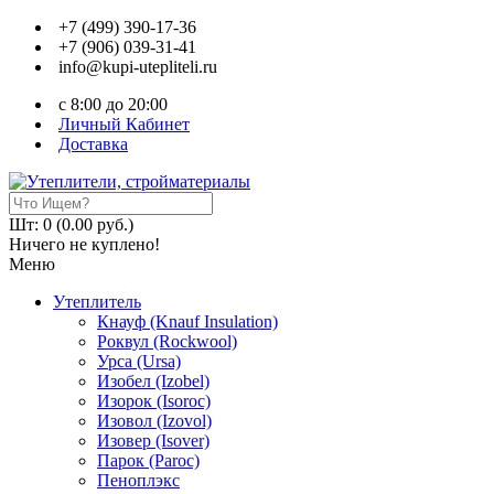
+7 (499) 390-17-36
+7 (906) 039-31-41
info@kupi-utepliteli.ru
c 8:00 до 20:00
Личный Кабинет
Доставка
Шт: 0 (0.00 руб.)
Ничего не куплено!
Меню
Утеплитель
Кнауф (Knauf Insulation)
Роквул (Rockwool)
Урса (Ursa)
Изобел (Izobel)
Изорок (Isoroc)
Изовол (Izovol)
Изовер (Isover)
Парок (Paroс)
Пеноплэкс