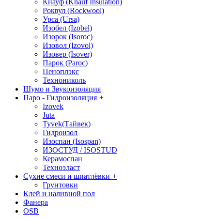
Кнауф (Knauf Insulation)
Роквул (Rockwool)
Урса (Ursa)
Изобел (Izobel)
Изорок (Isoroc)
Изовол (Izovol)
Изовер (Isover)
Парок (Paroс)
Пеноплэкс
Технониколь
Шумо и Звукоизоляция
Паро - Гидроизоляция
+
Izovek
Juta
Tyvek(Тайвек)
Гидроизол
Изоспан (Isospan)
ИЗОСТУД / ISOSTUD
Керамоспан
Техноэласт
Сухие смеси и шпатлёвки
+
Грунтовки
Клей и наливной пол
Фанера
OSB