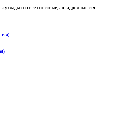
я укладки на все гипсовые, ангидридные стя..
ая)