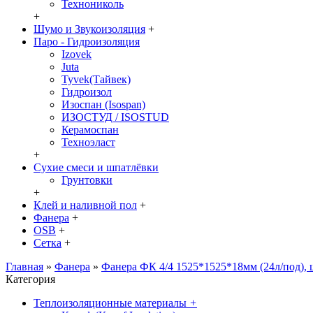
Технониколь
+
Шумо и Звукоизоляция
+
Паро - Гидроизоляция
Izovek
Juta
Tyvek(Тайвек)
Гидроизол
Изоспан (Isospan)
ИЗОСТУД / ISOSTUD
Керамоспан
Техноэласт
+
Сухие смеси и шпатлёвки
Грунтовки
+
Клей и наливной пол
+
Фанера
+
OSB
+
Сетка
+
Главная
»
Фанера
»
Фанера ФК 4/4 1525*1525*18мм (24л/под), 
Категория
Теплоизоляционные материалы
+