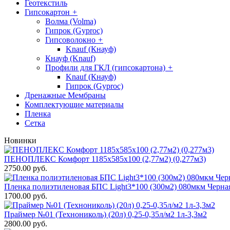
Геотекстиль
Гипсокартон
+
Волма (Volma)
Гипрок (Gyproc)
Гипсоволокно
+
Knauf (Кнауф)
Кнауф (Knauf)
Профили для ГКЛ (гипсокартона)
+
Knauf (Кнауф)
Гипрок (Gyproc)
Дренажные Мембраны
Комплектующие материалы
Пленка
Сетка
Новинки
ПЕНОПЛЕКС Комфорт 1185х585х100 (2,77м2) (0,277м3)
2750.00 руб.
Пленка полиэтиленовая БПС Light3*100 (300м2) 080мкм Черна
1700.00 руб.
Праймер №01 (Технониколь) (20л) 0,25-0,35л/м2 1л-3,3м2
2800.00 руб.