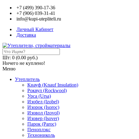
+7 (499) 390-17-36
+7 (906) 039-31-41
info@kupi-utepliteli.ru
Личный Кабинет
Доставка
Шт: 0 (0.00 руб.)
Ничего не куплено!
Меню
Утеплитель
Кнауф (Knauf Insulation)
Роквул (Rockwool)
Урса (Ursa)
Изобел (Izobel)
Изорок (Isoroc)
Изовол (Izovol)
Изовер (Isover)
Парок (Paroс)
Пеноплэкс
Технониколь