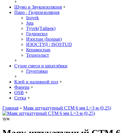
+
Шумо и Звукоизоляция
+
Паро - Гидроизоляция
Izovek
Juta
Tyvek(Тайвек)
Гидроизол
Изоспан (Isospan)
ИЗОСТУД / ISOSTUD
Керамоспан
Техноэласт
+
Сухие смеси и шпатлёвки
Грунтовки
+
Клей и наливной пол
+
Фанера
+
OSB
+
Сетка
+
Главная
»
Маяк штукатурный СТМ 6 мм L=3 м (0,25)
зум