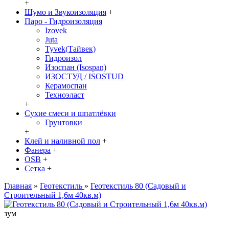
+
Шумо и Звукоизоляция
+
Паро - Гидроизоляция
Izovek
Juta
Tyvek(Тайвек)
Гидроизол
Изоспан (Isospan)
ИЗОСТУД / ISOSTUD
Керамоспан
Техноэласт
+
Сухие смеси и шпатлёвки
Грунтовки
+
Клей и наливной пол
+
Фанера
+
OSB
+
Сетка
+
Главная
»
Геотекстиль
»
Геотекстиль 80 (Садовый и
Строительный 1,6м 40кв.м)
зум