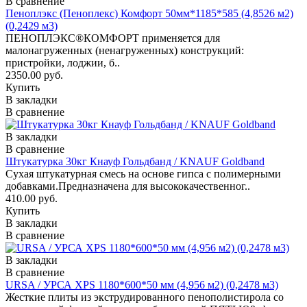
В сравнение
Пеноплэкс (Пеноплекс) Комфорт 50мм*1185*585 (4,8526 м2)
(0,2429 м3)
ПЕНОПЛЭКС®КОМФОРТ применяется для
малонагруженных (ненагруженных) конструкций:
пристройки, лоджии, б..
2350.00 руб.
Купить
В закладки
В сравнение
В закладки
В сравнение
Штукатурка 30кг Кнауф Гольдбанд / KNAUF Goldband
Сухая штукатурная смесь на основе гипса с полимерными
добавками.Предназначена для высококачественног..
410.00 руб.
Купить
В закладки
В сравнение
В закладки
В сравнение
URSA / УРСА XPS 1180*600*50 мм (4,956 м2) (0,2478 м3)
Жесткие плиты из экструдированного пенополистирола со