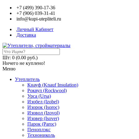
+7 (499) 390-17-36
+7 (906) 039-31-41
info@kupi-utepliteli.ru
Личный Кабинет
Доставка
Шт: 0 (0.00 руб.)
Ничего не куплено!
Меню
Утеплитель
Кнауф (Knauf Insulation)
Роквул (Rockwool)
Урса (Ursa)
Изобел (Izobel)
Изорок (Isoroc)
Изовол (Izovol)
Изовер (Isover)
Парок (Paroс)
Пеноплэкс
Технониколь