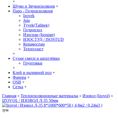
+
Шумо и Звукоизоляция
+
Паро - Гидроизоляция
Izovek
Juta
Tyvek(Тайвек)
Гидроизол
Изоспан (Isospan)
ИЗОСТУД / ISOSTUD
Керамоспан
Техноэласт
+
Сухие смеси и шпатлёвки
Грунтовки
+
Клей и наливной пол
+
Фанера
+
OSB
+
Сетка
+
Главная
»
Теплоизоляционные материалы
»
Изовол (Izovol)
»
IZOVOL / ИЗОВОЛ Л-35 50мм
зум