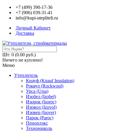
+7 (499) 390-17-36
+7 (906) 039-31-41
info@kupi-utepliteli.ru
Личный Кабинет
Доставка
Шт: 0 (0.00 руб.)
Ничего не куплено!
Меню
Утеплитель
Кнауф (Knauf Insulation)
Роквул (Rockwool)
Урса (Ursa)
Изобел (Izobel)
Изорок (Isoroc)
Изовол (Izovol)
Изовер (Isover)
Парок (Paroс)
Пеноплэкс
Технониколь