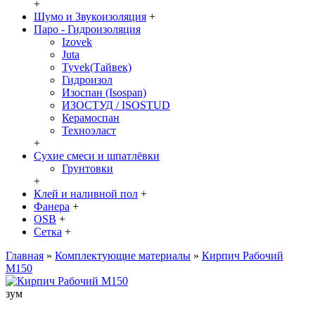
+
Шумо и Звукоизоляция
+
Паро - Гидроизоляция
Izovek
Juta
Tyvek(Тайвек)
Гидроизол
Изоспан (Isospan)
ИЗОСТУД / ISOSTUD
Керамоспан
Техноэласт
+
Сухие смеси и шпатлёвки
Грунтовки
+
Клей и наливной пол
+
Фанера
+
OSB
+
Сетка
+
Главная
»
Комплектующие материалы
»
Кирпич Рабочий
М150
зум