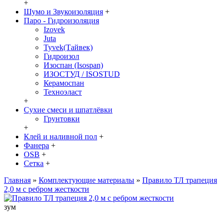
+
Шумо и Звукоизоляция
+
Паро - Гидроизоляция
Izovek
Juta
Tyvek(Тайвек)
Гидроизол
Изоспан (Isospan)
ИЗОСТУД / ISOSTUD
Керамоспан
Техноэласт
+
Сухие смеси и шпатлёвки
Грунтовки
+
Клей и наливной пол
+
Фанера
+
OSB
+
Сетка
+
Главная
»
Комплектующие материалы
»
Правило ТЛ трапеция
2,0 м с ребром жесткости
зум