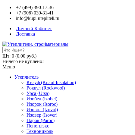
+7 (499) 390-17-36
+7 (906) 039-31-41
info@kupi-utepliteli.ru
Личный Кабинет
Доставка
Шт: 0 (0.00 руб.)
Ничего не куплено!
Меню
Утеплитель
Кнауф (Knauf Insulation)
Роквул (Rockwool)
Урса (Ursa)
Изобел (Izobel)
Изорок (Isoroc)
Изовол (Izovol)
Изовер (Isover)
Парок (Paroс)
Пеноплэкс
Технониколь