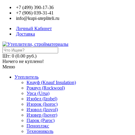
+7 (499) 390-17-36
+7 (906) 039-31-41
info@kupi-utepliteli.ru
Личный Кабинет
Доставка
Шт: 0 (0.00 руб.)
Ничего не куплено!
Меню
Утеплитель
Кнауф (Knauf Insulation)
Роквул (Rockwool)
Урса (Ursa)
Изобел (Izobel)
Изорок (Isoroc)
Изовол (Izovol)
Изовер (Isover)
Парок (Paroс)
Пеноплэкс
Технониколь