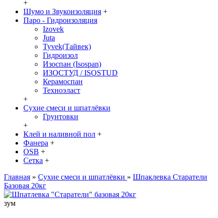
+
Шумо и Звукоизоляция
+
Паро - Гидроизоляция
Izovek
Juta
Tyvek(Тайвек)
Гидроизол
Изоспан (Isospan)
ИЗОСТУД / ISOSTUD
Керамоспан
Техноэласт
+
Сухие смеси и шпатлёвки
Грунтовки
+
Клей и наливной пол
+
Фанера
+
OSB
+
Сетка
+
Главная
»
Сухие смеси и шпатлёвки
»
Шпаклевка Старатели
Базовая 20кг
зум