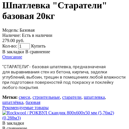
Шпатлевка "Старатели"
базовая 20кг
Модель:
Базовая
Наличие:
Есть в наличии
279.00 руб.
Кол-во:
Купить
В закладки
В сравнение
Описание
"СТАРАТЕЛИ"- базовая шпатлевка, предназначеная
для выравнивания стен из бетона, кирпича, заделки
углублений, выбоин, трещин в помещениях любой влажности
при подготовке поверхностей под покраску и поклейку
любого покрытия.
Метки:
смеси
,
строительные
,
старатели
,
шпатлевка
,
шпатлёвка
,
базовая
Рекомендуемые товары
В закладки
В сравнение