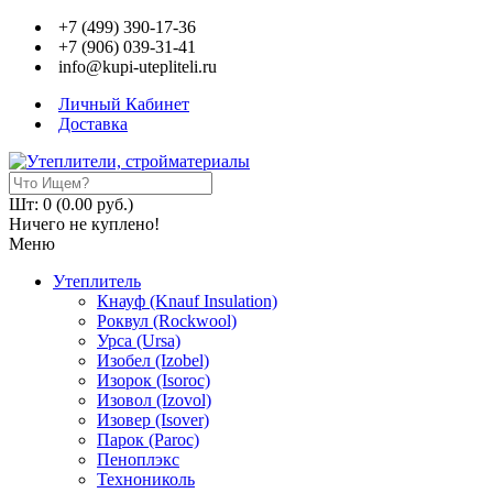
+7 (499) 390-17-36
+7 (906) 039-31-41
info@kupi-utepliteli.ru
Личный Кабинет
Доставка
Шт: 0 (0.00 руб.)
Ничего не куплено!
Меню
Утеплитель
Кнауф (Knauf Insulation)
Роквул (Rockwool)
Урса (Ursa)
Изобел (Izobel)
Изорок (Isoroc)
Изовол (Izovol)
Изовер (Isover)
Парок (Paroс)
Пеноплэкс
Технониколь