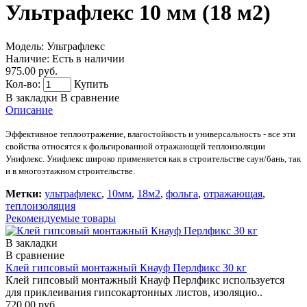
Ультрафлекс 10 мм (18 м2)
Модель:
Ультрафлекс
Наличие:
Есть в наличии
975.00 руб.
Кол-во:
Купить
В закладки
В сравнение
Описание
Эффективное теплоотражение, влагостойкость и универсальность
- все эти
свойства относятся к фольгированной
отражающей теплоизоляции
Унифлекс. Унифлекс широко применяется как в строительстве саун/бань, так
и в многоэтажном строительстве.
Метки:
ультрафлекс
,
10мм
,
18м2
,
фольга
,
отражающая
,
теплоизоляция
Рекомендуемые товары
В закладки
В сравнение
Клей гипсовый монтажный Кнауф Перлфикс 30 кг
Клей гипсовый монтажный Кнауф Перлфикс используется
для приклеивания гипсокартонных листов, изоляцио..
720.00 руб.