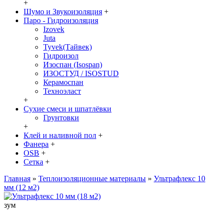
+
Шумо и Звукоизоляция
+
Паро - Гидроизоляция
Izovek
Juta
Tyvek(Тайвек)
Гидроизол
Изоспан (Isospan)
ИЗОСТУД / ISOSTUD
Керамоспан
Техноэласт
+
Сухие смеси и шпатлёвки
Грунтовки
+
Клей и наливной пол
+
Фанера
+
OSB
+
Сетка
+
Главная
»
Теплоизоляционные материалы
»
Ультрафлекс 10
мм (12 м2)
зум